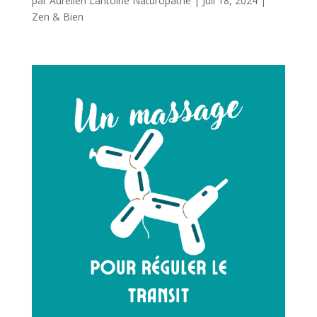
par
Aurelien Lantoine Naturopathe
|
Juil 18, 2024
|
Zen & Bien