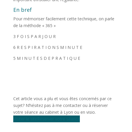
En bref
Pour mémoriser facilement cette technique, on parle
de la méthode « 365 »
3 F O I S P A R J O U R
6 R E S P I R A T I O N S M I N U T E
5 M I N U T E S D E P R A T I Q U E
Cet article vous a plu et vous êtes concernés par ce
sujet? N’hésitez pas à me contacter ou à réserver
votre séance au cabinet à Lyon ou en visio.
Visiter le site
Réserver votre séance