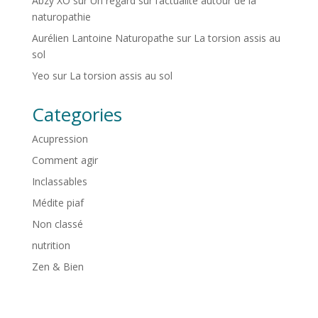
Abzy XO
sur
Un regard sur l’actualité autour de la
naturopathie
Aurélien Lantoine Naturopathe
sur
La torsion assis au
sol
Yeo
sur
La torsion assis au sol
Categories
Acupression
Comment agir
Inclassables
Médite piaf
Non classé
nutrition
Zen & Bien