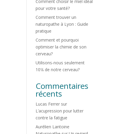
Comment choisir le miel idéal
pour votre santé?
Comment trouver un
naturopathe à Lyon : Guide
pratique
Comment et pourquoi
optimiser la chimie de son
cerveau?
Utilisons-nous seulement
10℅ de notre cerveau?
Commentaires
récents
Lucas Ferrer
sur
L’acupression pour lutter
contre la fatigue
Aurélien Lantoine
Naturopathe
sur
Un regard