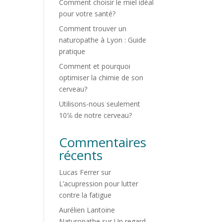
Comment choisir le miel idéal
pour votre santé?
Comment trouver un
naturopathe à Lyon : Guide
pratique
Comment et pourquoi
optimiser la chimie de son
cerveau?
Utilisons-nous seulement
10℅ de notre cerveau?
Commentaires
récents
Lucas Ferrer
sur
L’acupression pour lutter
contre la fatigue
Aurélien Lantoine
Naturopathe
sur
Un regard