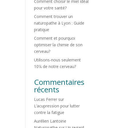
Comment choisir le miel idéal
pour votre santé?
Comment trouver un
naturopathe à Lyon : Guide
pratique
Comment et pourquoi
optimiser la chimie de son
cerveau?
Utilisons-nous seulement
10℅ de notre cerveau?
Commentaires
récents
Lucas Ferrer
sur
L’acupression pour lutter
contre la fatigue
Aurélien Lantoine
Naturopathe
sur
Un regard