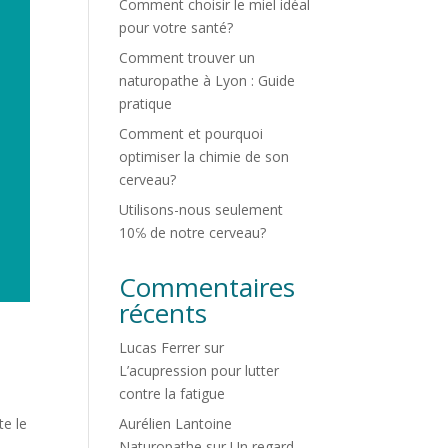
Comment choisir le miel idéal
pour votre santé?
Comment trouver un
naturopathe à Lyon : Guide
pratique
Comment et pourquoi
optimiser la chimie de son
cerveau?
Utilisons-nous seulement
10℅ de notre cerveau?
Commentaires
récents
Lucas Ferrer
sur
L’acupression pour lutter
contre la fatigue
Aurélien Lantoine
te le
Naturopathe
sur
Un regard