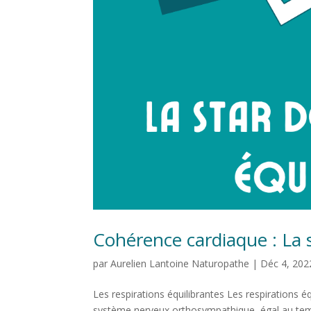
Cohérence cardiaque : La s
par
Aurelien Lantoine Naturopathe
|
Déc 4, 202
Les respirations équilibrantes Les respirations équi
système nerveux orthosympathique, égal au temps