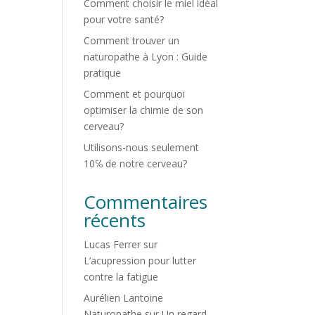
Comment choisir le miel idéal
pour votre santé?
Comment trouver un
naturopathe à Lyon : Guide
pratique
Comment et pourquoi
optimiser la chimie de son
cerveau?
Utilisons-nous seulement
10℅ de notre cerveau?
Commentaires
récents
Lucas Ferrer
sur
L’acupression pour lutter
contre la fatigue
Aurélien Lantoine
Naturopathe
sur
Un regard